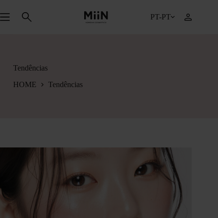
Pular
para
PT-PT
o
conteúdo
Tendências
HOME
Tendências