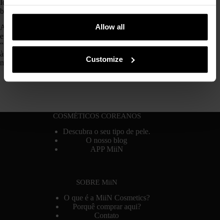
Ideias para presentes de Natal originais: opções únicas K-
beauty
Allow all
A época natalícia chega sempre com aquela missão secreta:
encontrar o presente perfeito! O tal que faça a pessoa dizer:
“uau, acertaste mesmo!”. Porque, falando com honestidade…
às vezes desembrulhamos um presente, vemos um par de
Customize
meias simpáticas e pensamos:…
COSMÉTICOS COREANOS
Descubra o seu tipo de pele.
O nosso blog
APP MiiN
SOBRE MiiN
O que é a MiiN Cosmetics?
Porquê comprar aqui?
Contato